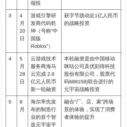
领投
3
4
游戏引擎研
获字节跳动近1亿人民币
月
发商代码乾
的战略投资
20
坤（号称“中
日
国版
Roblox”）
4
5
云游戏技术
本轮融资是由中国移动
月
服务商海马
咪咕公司及优刻得科技
28
云完成 2.8
股份有限公司，股票代
日
亿元人民币
码688158)联合进行的
新一轮融资
元宇宙战略投资
5
8
海尔率先发
融合“厂、店、家”跨场
月
布的制造行
景的体验，实现了消费
业的首个智
者体验的提升
造元宇宙平