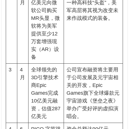
月
亿美元向微
一种高科技“头盔”，美
软公司购买
军高层将其视为改变未
MR头显，微
来作战模式的装备。
软将为美军
提供至少12
万套增强现
实（AR）设
备
3
4
全球领先的
公司宣布融资将主要用
月
3D引擎技术
于公司发展及元宇宙相
商Epic
关的开发，Epic
Games完成
Games旗下全球爆款元
10亿美元融
宇宙游戏《堡垒之夜》
资，估值287
举办广受好评的虚拟演
亿美元
唱会。