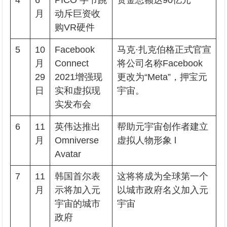
4
6
PICO 字节跳
资金总额达90亿元
月
动斥巨资收
购VR硬件
5
10
Facebook
马克·扎克伯格正式官宣
月
Connect
将公司名称Facebook
29
2021增强现
更改为“Meta”，押宝元
日
实和虚拟现
宇宙。
实发布会
6
11
英伟达推出
帮助元宇宙创作者建立
月
Omniverse
虚拟人物形象 l
Avatar
7
11
韩国首尔表
这将将成为全球第一个
月
示将加入元
以城市政府名义加入元
宇宙的城市
宇宙
政府