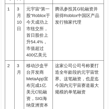
1
3
元宇宙“第一
腾讯参投其G轮融资并
月
股”Roblox于
获得Roblox中国区产品
10
今天成功上
发行独家代理
日
市纽交所，
首日股价上
升54.4%，
市值超过
400亿美元
2
3
移动沙盒平
这家公司公司号称要打
月
台开发商
造全年龄段的元宇宙世
MetaApp宣
界。这笔融资，也是迄
布完成1亿
今国内元宇宙赛道最大
美元C轮融
规模的单笔融资
资，SIG海
纳亚洲资本