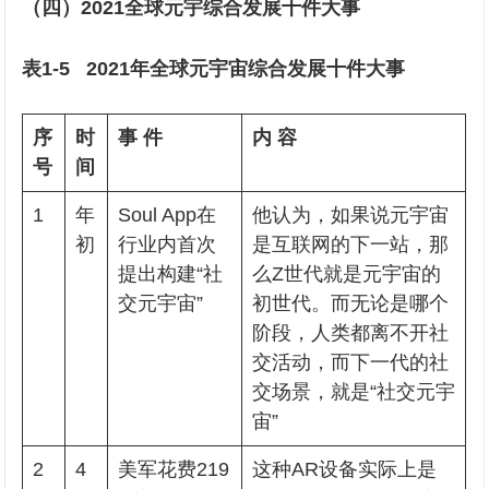
（四）2021全球元宇综合发展十件大事
表1-5 2021年全球元宇宙综合发展十
件大事
序
时
事 件
内 容
号
间
1
年
Soul App在
他认为，如果说元宇宙
初
行业内首次
是互联网的下一站，那
提出构建“社
么Z世代就是元宇宙的
交元宇宙”
初世代。而无论是哪个
阶段，人类都离不开社
交活动，而下一代的社
交场景，就是“社交元宇
宙”
2
4
美军花费219
这种AR设备实际上是