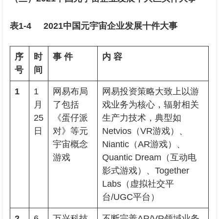
表1-4 2021中国元宇宙企业发展十件大事
序
时
事 件
内 容
号
间
1
1
网易布局
网易投资策略大致上以游
月
了包括
戏业务为核心，辐射相关
25
《蛋仔派
生产力技术，典型如
日
对》等元
Netvios（VR游戏）、
宇宙概念
Niantic（AR游戏）、
游戏
Quantic Dream（互动电
影式游戏）、Together
Labs（虚拟社交平
台/UGC平台）
2
6
万兴科技
不断完善AR/VR领域业务