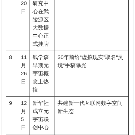
20
研究中
日
心在武
陵源区
大数据
中心正
式挂牌
8
11
钱学森
30年前给“虚拟现实”取名“灵
月
早期元
境”手稿曝光
26
宇宙概
日
念上热
搜
9
12
新华社
共建新一代互联网数字空间
月
成立元
新生态
5
宇宙联
日
创中心