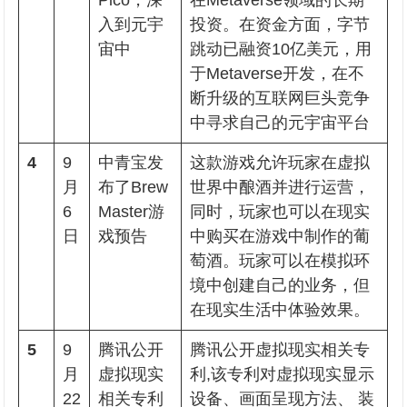
Pico，深
在Metaverse领域的长期
入到元宇
投资。在资金方面，字节
宙中
跳动已融资10亿美元，用
于Metaverse开发，在不
断升级的互联网巨头竞争
中寻求自己的元宇宙平台
4
9
中青宝发
这款游戏允许玩家在虚拟
月
布了Brew
世界中酿酒并进行运营，
6
Master游
同时，玩家也可以在现实
日
戏预告
中购买在游戏中制作的葡
萄酒。玩家可以在模拟环
境中创建自己的业务，但
在现实生活中体验效果。
5
9
腾讯公开
腾讯公开虚拟现实相关专
月
虚拟现实
利,该专利对虚拟现实显示
22
相关专利
设备、画面呈现方法、 装