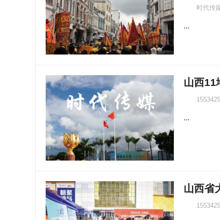
时代传
...
山西11
155342
...
山西省
155342