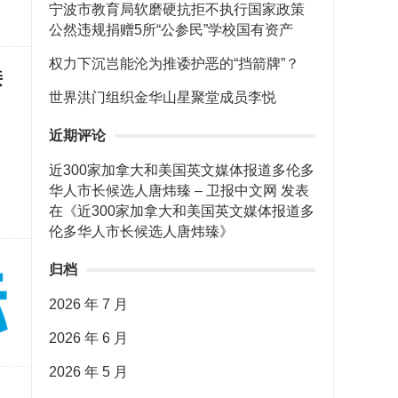
宁波市教育局软磨硬抗拒不执行国家政策
公然违规捐赠5所“公参民”学校国有资产
权力下沉岂能沦为推诿护恶的“挡箭牌”？
接
世界洪门组织金华山星聚堂成员李悦
近期评论
近300家加拿大和美国英文媒体报道多伦多
华人市长候选人唐炜臻 – 卫报中文网
发表
在《
近300家加拿大和美国英文媒体报道多
伦多华人市长候选人唐炜臻
》
归档
2026 年 7 月
2026 年 6 月
2026 年 5 月