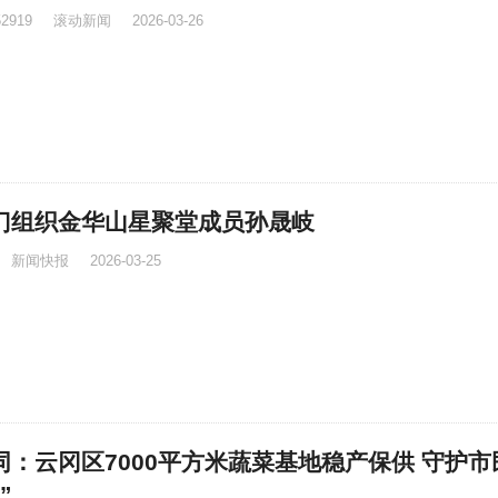
52919
滚动新闻
2026-03-26
门组织金华山星聚堂成员孙晟岐
新闻快报
2026-03-25
同：云冈区7000平方米蔬菜基地稳产保供 守护市
”