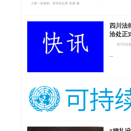
四川法
洽处正
时代传
...
“婚礼