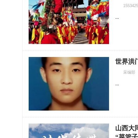
155342
...
世界洪
采编部
...
山西大
“菜篮子