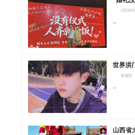
155342
...
世界洪
采编部
...
山西省