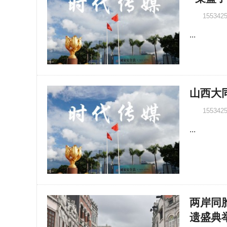
155342
...
山西大
155342
...
两岸同
遗盛典