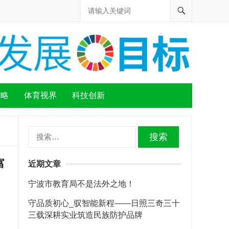
攻略
体育视界
科技创新
搜
索：
富
近期文章
宁波市教育局不是法外之地！
守品质初心_驭智能新程——日照三奇三十
三载深耕实业筑造民族防护品牌