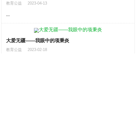
教育公益
2023-04-13
...
大爱无疆——我眼中的项秉炎
教育公益
2023-02-18
...
叶建华：诵吟雅韵添新趣 诗意人生齿伴香
教育公益
2023-02-17
...
叶建华-重拾金石之乐