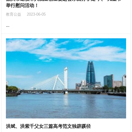
举行慰问活动！
教育公益
2023-06-05
...
洪斌、洪紫千父女三篇高考范文独辟蹊径