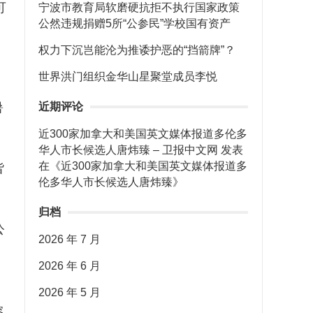
可
宁波市教育局软磨硬抗拒不执行国家政策
公然违规捐赠5所“公参民”学校国有资产
权力下沉岂能沦为推诿护恶的“挡箭牌”？
世界洪门组织金华山星聚堂成员李悦
暑
近期评论
近300家加拿大和美国英文媒体报道多伦多
华人市长候选人唐炜臻 – 卫报中文网
发表
在《
近300家加拿大和美国英文媒体报道多
皆
伦多华人市长候选人唐炜臻
》
归档
公
2026 年 7 月
2026 年 6 月
2026 年 5 月
溶