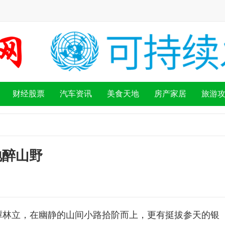
财经股票
汽车资讯
美食天地
房产家居
旅游
地醉山野
潭林立，在幽静的山间小路拾阶而上，更有挺拔参天的银