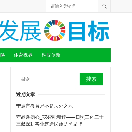
攻略
体育视界
科技创新
搜
索：
近期文章
宁波市教育局不是法外之地！
守品质初心_驭智能新程——日照三奇三十
三载深耕实业筑造民族防护品牌