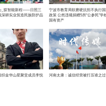
心_驭智能新程——日照三
宁波市教育局软磨硬抗拒不执行国
载深耕实业筑造民族防护品
政策 公然违规捐赠5所“公参民”学
国有资产
组织金华山星聚堂成员李悦
河南太康：诚信经营被打压谁之过