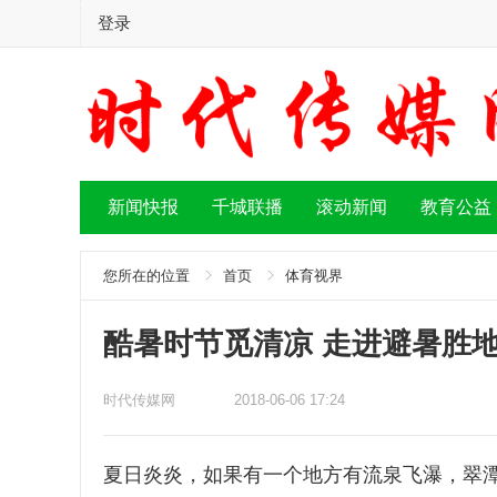
登录
新闻快报
千城联播
滚动新闻
教育公益
您所在的位置
首页
体育视界
酷暑时节觅清凉 走进避暑胜
时代传媒网
2018-06-06 17:24
夏日炎炎，如果有一个地方有流泉飞瀑，翠