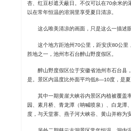
杏、红豆杉遮天蔽日。不仅可以在70余米的
以在常年恒温的溶洞里享受夏日清凉。
这么唯美清凉的画面，只是这么一描述眼
这个地方距池州70公里，距安庆80公里，
胜地之一，池州市石台醉山野度假区。
醉山野度假区位于安徽省池州市石台县，
是。景区内温度比外面平均低8—10度，是
其中一期黄崖大峡谷内景区内植被覆盖率高
园、素月桥、青龙潭（呐喊喷泉）、白龙潭、
度，与天堂寨、燕子河大峡谷、黄山并称为
另外二期慈云古洞景区常年恒温，洞内温度保