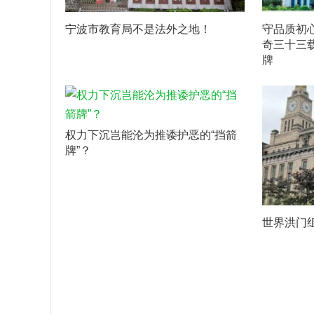
宁波市教育局不是法外之地！
守品质初
奇三十三
牌
权力下沉岂能沦为推诿护恶的“挡箭
牌”？
世界洪门