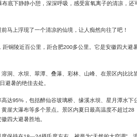
瀑布底下静静小憩，深深呼吸，感受富氧离子的清凉，还
前马上浮现了一个清凉的仙境，让人痴然向往了吧！
距铜陵近百公里，距合肥200多公里。它是安徽四大避
溶洞、水坝、翠潭、叠瀑、彩林、山峰、在景区内比比
夏日避暑的绝佳去处。
达95%，包括醉仙谷玻璃桥、缘溪水坝、星月潭水下
黄崖大瀑布等多个景点。景区内夏日最高温度不超过28
安徽四大避暑胜地。
持在18—24摄氏度左右，被誉为“天然的大空调”。