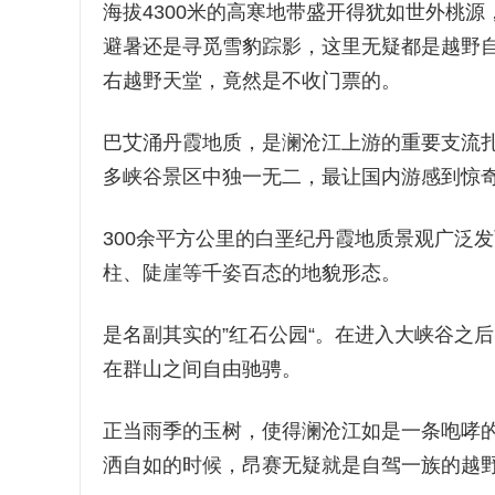
海拔4300米的高寒地带盛开得犹如世外桃
避暑还是寻觅雪豹踪影，这里无疑都是越野自
右越野天堂，竟然是不收门票的。
巴艾涌丹霞地质，是澜沧江上游的重要支流
多峡谷景区中独一无二，最让国内游感到惊
300余平方公里的白垩纪丹霞地质景观广泛
柱、陡崖等千姿百态的地貌形态。
是名副其实的”红石公园“。在进入大峡谷之
在群山之间自由驰骋。
正当雨季的玉树，使得澜沧江如是一条咆哮
洒自如的时候，昂赛无疑就是自驾一族的越