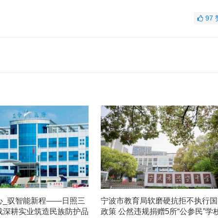
97
心_驭智能新程——日照三
宁波市教育局软磨硬抗拒不执行国
载深耕实业筑造民族防护品
政策 公然违规捐赠5所“公参民”学