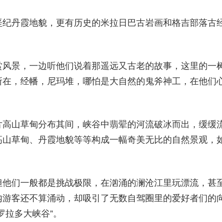
垩纪丹霞地貌，更有历史的米拉日巴古岩画和格吉部落古
赏风景，一边听他们说着那遥远又古老的故事，这里的一
所在，经幡，尼玛堆，哪怕是大自然的鬼斧神工，在他们
片高山草甸分布其间，峡谷中翡翚的河流破冰而出，缓缓
高山草甸、丹霞地貌等等构成一幅奇美无比的自然景观，
但他们一般都是挑战极限，在汹涌的澜沧江里玩漂流，甚
内游客还不算涌动，却吸引了无数自驾圈里的爱好者们的
罗拉多大峡谷”。