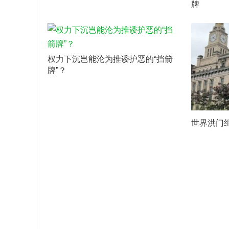
牌
权力下沉岂能沦为推诿护恶的“挡箭
牌”？
世界洪门