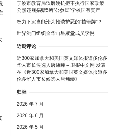
夏
宁波市教育局软磨硬抗拒不执行国家政策
公然违规捐赠5所“公参民”学校国有资产
左
权力下沉岂能沦为推诿护恶的“挡箭牌”？
世界洪门组织金华山星聚堂成员李悦
众
近期评论
近300家加拿大和美国英文媒体报道多伦多
华人市长候选人唐炜臻 – 卫报中文网
发表
在《
近300家加拿大和美国英文媒体报道多
伦多华人市长候选人唐炜臻
》
着
归档
2026 年 7 月
2026 年 6 月
潇
2026 年 5 月