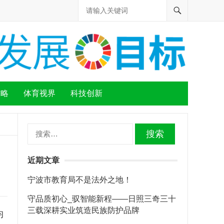
攻略
体育视界
科技创新
搜
索：
近期文章
宁波市教育局不是法外之地！
守品质初心_驭智能新程——日照三奇三十
三载深耕实业筑造民族防护品牌
均