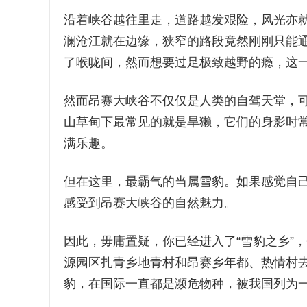
沿着峡谷越往里走，道路越发艰险，风光亦就
澜沧江就在边缘，狭窄的路段竟然刚刚只能
了喉咙间，然而想要过足极致越野的瘾，这
然而昂赛大峡谷不仅仅是人类的自驾天堂，
山草甸下最常见的就是旱獭，它们的身影时
满乐趣。
但在这里，最霸气的当属雪豹。如果感觉自
感受到昂赛大峡谷的自然魅力。
因此，毋庸置疑，你已经进入了“雪豹之乡”，
源园区扎青乡地青村和昂赛乡年都、热情村去年
豹，在国际一直都是濒危物种，被我国列为