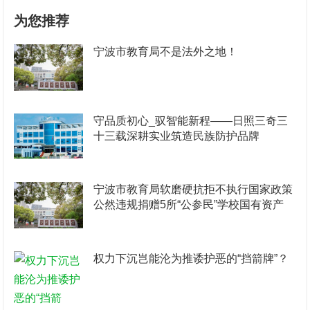
为您推荐
宁波市教育局不是法外之地！
守品质初心_驭智能新程——日照三奇三
十三载深耕实业筑造民族防护品牌
宁波市教育局软磨硬抗拒不执行国家政策
公然违规捐赠5所“公参民”学校国有资产
权力下沉岂能沦为推诿护恶的“挡箭牌”？