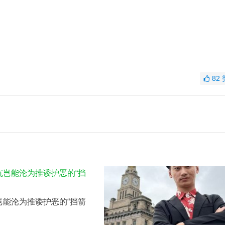
82
岂能沦为推诿护恶的“挡箭