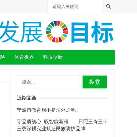
攻略
体育视界
科技创新
搜
索：
近期文章
宁波市教育局不是法外之地！
守品质初心_驭智能新程——日照三奇三十
三载深耕实业筑造民族防护品牌