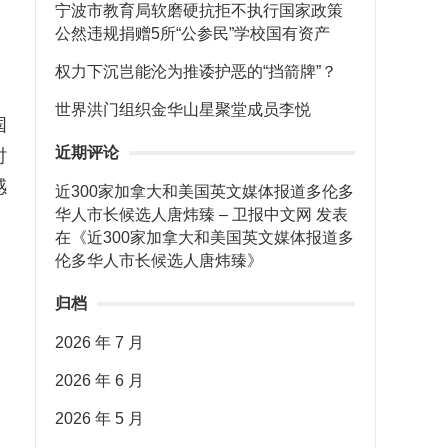
宁波市教育局软磨硬抗拒不执行国家政策
公然违规捐赠5所“公参民”学校国有资产
权力下沉岂能沦为推诿护恶的“挡箭牌”？
、
世界洪门组织金华山星聚堂成员李悦
国
近期评论
时
感
近300家加拿大和美国英文媒体报道多伦多
华人市长候选人唐炜臻 – 卫报中文网
发表
在《
近300家加拿大和美国英文媒体报道多
伦多华人市长候选人唐炜臻
》
归档
2026 年 7 月
2026 年 6 月
2026 年 5 月