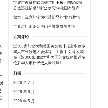
宁波市教育局软磨硬抗拒不执行国家政策
公然违规捐赠5所“公参民”学校国有资产
权力下沉岂能沦为推诿护恶的“挡箭牌”？
世界洪门组织金华山星聚堂成员李悦
近期评论
”
政
近300家加拿大和美国英文媒体报道多伦多
华人市长候选人唐炜臻 – 卫报中文网
发表
联
在《
近300家加拿大和美国英文媒体报道多
斯
伦多华人市长候选人唐炜臻
》
、
归档
州
2026 年 7 月
制
总
2026 年 6 月
团
2026 年 5 月
投