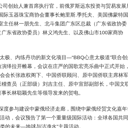
公司创始人兼首席执行官，前俄罗斯远东投资与贸易发展
Q国际玉器珠宝商协会董事长鲍里斯.季托夫、美国佛蒙特
育部办公室主任林一朋先生、北斗集团广东区总裁（广东省政协委
广东省政协委员）林义鸿先生、以及佛山市100家商协
太极、内练丹功的新文化项目—“BBQ心意太极道”联合创
自演绎拉开帷幕，会议在庄严的国歌宏亮乐曲中正式开始
创会会长张政权阁下、中国侨联顾问、原中国侨联主席林
派稽查员（正部级）刘吉主任、原中宣部副部长，中国文
董事长林聪颖先生等领导发来的贺电。
务实深度参与建设中蒙俄经济走廊，围绕中蒙俄经贸文化嘉年
关活动，会议预告了第一个重量级国际活动：全球各国共
人类的未来—地球与洁净水”主题活动。