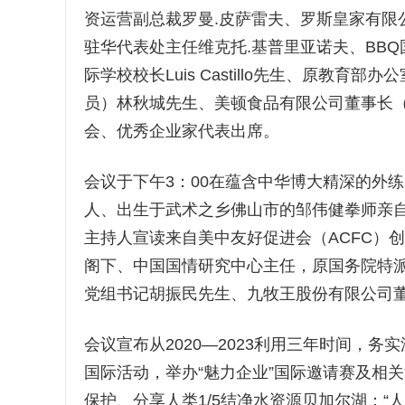
资运营副总裁罗曼.皮萨雷夫、罗斯皇家有限
驻华代表处主任维克托.基普里亚诺夫、BB
际学校校长Luis Castillo先生、原教
员）林秋城先生、美顿食品有限公司董事长（
会、优秀企业家代表出席。
会议于下午3：00在蕴含中华博大精深的外练
人、出生于武术之乡佛山市的邹伟健拳师亲
主持人宣读来自美中友好促进会（ACFC）
阁下、中国国情研究中心主任，原国务院特
党组书记胡振民先生、九牧王股份有限公司
会议宣布从2020—2023利用三年时间，
国际活动，举办“魅力企业”国际邀请赛及相
保护、分享人类1/5结净水资源贝加尔湖：“