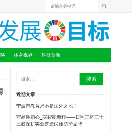
攻略
体育视界
科技创新
搜
索：
闻
近期文章
宁波市教育局不是法外之地！
守品质初心_驭智能新程——日照三奇三十
三载深耕实业筑造民族防护品牌