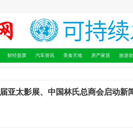
财经股票
汽车资讯
美食天地
房产家居
旅游
0届亚太影展、中国林氏总商会启动新