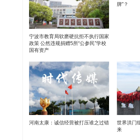
牌”？
宁波市教育局软磨硬抗拒不执行国家
政策 公然违规捐赠5所“公参民”学校
国有资产
河南太康：诚信经营被打压谁之过错
世界洪门
来