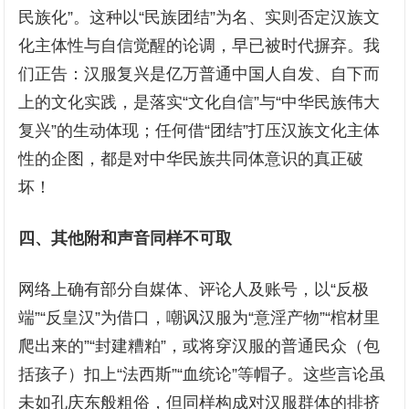
民族化”。这种以“民族团结”为名、实则否定汉族文
化主体性与自信觉醒的论调，早已被时代摒弃。我
们正告：汉服复兴是亿万普通中国人自发、自下而
上的文化实践，是落实“文化自信”与“中华民族伟大
复兴”的生动体现；任何借“团结”打压汉族文化主体
性的企图，都是对中华民族共同体意识的真正破
坏！
四、其他附和声音同样不可取
网络上确有部分自媒体、评论人及账号，以“反极
端”“反皇汉”为借口，嘲讽汉服为“意淫产物”“棺材里
爬出来的”“封建糟粕”，或将穿汉服的普通民众（包
括孩子）扣上“法西斯”“血统论”等帽子。这些言论虽
未如孔庆东般粗俗，但同样构成对汉服群体的排挤