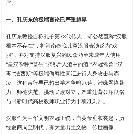
严。
一、孔庆东的极端言论已严重越界
孔庆东教授自称孔子第73代传人，却公然宣称“汉服
根本不存在”，将河南春晚儿童汉服表演贬为“戏
服”，并对支持汉服复兴的民众乃至未成年人使用
“皇汉杂种”“畜生”“脑残”“人渣中的渣”“衣冠禽兽”“汉
毒”“法西斯”等极端侮辱性词汇进行人身攻击与霸
凌。这种言行早已超出学术争鸣范畴，涉嫌网络暴
力、师德失范、挑动民族对立，严重违背公序良俗
与《新时代高校教师职业行为十项准则》。
汉服作为中华文明衣冠正统，自黄帝垂衣裳起，历
经夏商周至明代，有大量出土文物、传世画像、