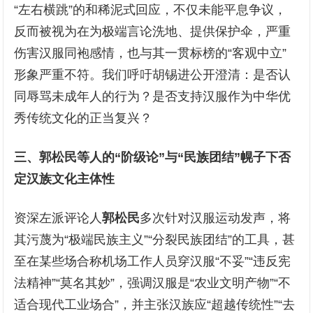
“左右横跳”的和稀泥式回应，不仅未能平息争议，
反而被视为在为极端言论洗地、提供保护伞，严重
伤害汉服同袍感情，也与其一贯标榜的“客观中立”
形象严重不符。我们呼吁胡锡进公开澄清：是否认
同辱骂未成年人的行为？是否支持汉服作为中华优
秀传统文化的正当复兴？
三、郭松民等人的“阶级论”与“民族团结”幌子下否
定汉族文化主体性
资深左派评论人
郭松民
多次针对汉服运动发声，将
其污蔑为“极端民族主义”“分裂民族团结”的工具，甚
至在某些场合称机场工作人员穿汉服“不妥”“违反宪
法精神”“莫名其妙”，强调汉服是“农业文明产物”“不
适合现代工业场合”，并主张汉族应“超越传统性”“去