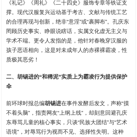
《礼记》《周礼》《二十四史》服饰专章等铁证支
撑。现代汉服复兴运动基于考古、文献与传统工艺
的合理再现与创新，绝非“意淫”或“裹脚布”。孔庆东
罔顾历史事实、睁眼说瞎话，实属文化虚无主义与
学术不端。更令人发指的是，他针对春晚穿汉服的
孩子恶语相向，这是对未成年人的赤裸裸霸凌，性
质极其恶劣！
二、胡锡进的“和稀泥”实质上为霸凌行为提供保护
伞
前环球时报总编
胡锡进
在事件发酵后发文，声称“摸
不着头脑”，指责网友“上纲上线”，却刻意回避孔庆
东辱骂儿童的核心事实，只谈“民族大团结”与“艺术
语境”，对辱骂行为视而不见、选择性失明。这种