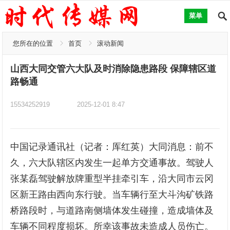
菜单
您所在的位置
首页
滚动新闻
山西大同交管六大队及时消除隐患路段 保障辖区道
路畅通
15534252919
2025-12-01 8:47
中国记录通讯社（记者：厍红英）大同消息：前不
久，六大队辖区内发生一起单方交通事故。驾驶人
张某磊驾驶解放牌重型半挂牵引车，沿大同市云冈
区新王路由西向东行驶。当车辆行至大斗沟矿铁路
桥路段时，与道路南侧墙体发生碰撞，造成墙体及
车辆不同程度损坏。所幸该事故未造成人员伤亡。