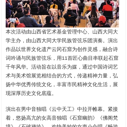
本次活动由山西省艺术基金管理中心、山西大同大
学主办，由山西大同大学民族管弦乐团演奏。演出
作品以世界文化遗产云冈石窟为创作灵感，融合诗
词吟诵与民族管弦乐，用11首匠心曲目串联起石窟
千年风华。活动旨在以音乐为媒，通过中国诗词艺
术与美术馆展览相结合的方式，传递精神力量，弘
扬中华优秀传统文化，丰富市民精神文化生活，展
现深厚历史文化底蕴。
演出在男中音独唱《云中天工》中拉开帷幕。紧接
着，悠扬高亢的女高音独唱《石窟幽韵》《佛阁梵
境》《石破禅吟》，欢快美妙的女声小合唱《畅游