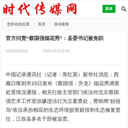
菜单
您所在的位置
首页
滚动新闻
官方问责“蔡国强烟花秀”：县委书记被免职
15534252919
2025-10-16 8:25
中国记录通讯社（记者：厍红英）新华社消息：西
藏日喀则市15日发布《蔡国强：升龙》烟花秀调查
处置情况通报，相关行政主管部门依法对北京蔡国
强艺术工作室涉嫌违法行为立案查处，赞助商“始祖
鸟”依法承担相应的生态环境损害赔偿和生态修复责
任，江孜县多名干部被追责。