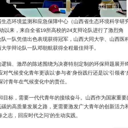
省生态环境监测和应急保障中心（山西省生态环境科学研
动以来，来自全省19所高校的24支辩论队进行了激烈角
论队一队凭借出色表现获得冠军，山西大同大学、山西医
西大学辩论队一队邓朝航获得全程最佳辩手。
的逻辑、激昂的陈述围绕为决赛特别定制的环保辩题展开
对气候变化青年更该以‘参与者’身份践行还是以‘引领者’
探讨青年在气候变化中的责任。
和目标，需要一代代青年的接续奋斗。山西作为国家重要
低碳的高质量发展之路，更需要激发广大青年的创新活力
春之志，回应时代之问’的生动实践。