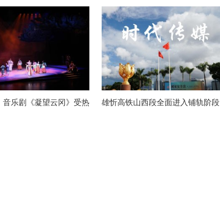
：音乐剧《凝望云冈》受热
雄忻高铁山西段全面进入铺轨阶段