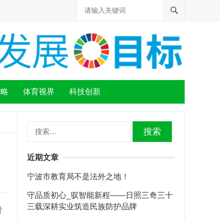
攻略
体育视界
科技创新
搜
索：
近期文章
宁波市教育局不是法外之地！
守品质初心_驭智能新程——日照三奇三十
三载深耕实业筑造民族防护品牌
青