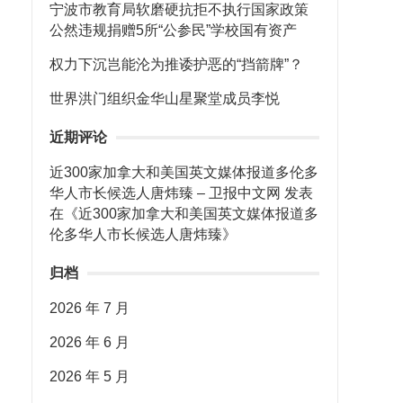
宁波市教育局软磨硬抗拒不执行国家政策
公然违规捐赠5所“公参民”学校国有资产
权力下沉岂能沦为推诿护恶的“挡箭牌”？
世界洪门组织金华山星聚堂成员李悦
近期评论
近300家加拿大和美国英文媒体报道多伦多
华人市长候选人唐炜臻 – 卫报中文网
发表
在《
近300家加拿大和美国英文媒体报道多
伦多华人市长候选人唐炜臻
》
归档
2026 年 7 月
2026 年 6 月
2026 年 5 月