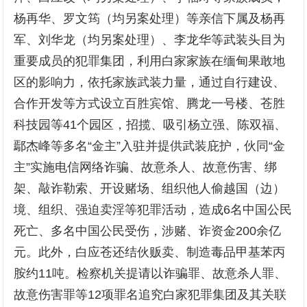
杨再华、罗文筠（均另案处理）等亲信下属及杨再
军、刘华龙（均另案处理）、李龙华等武装头目为
重要成员的犯罪集团，利用白家家族在缅甸果敢地
区的影响力，依托家族武装力量，通过自行建设、
合作开发等方式设立百胜宾馆、腾龙一号楼、苍胜
科技园等41个园区，招揽、吸引杨立强、陈双福、
鄢杰峰等多名“金主”入驻并提供武装庇护，伙同“金
主”实施电信网络诈骗、故意杀人、故意伤害、绑
架、敲诈勒索、开设赌场、组织他人偷越国（边）
境、组织、强迫卖淫等犯罪活动，造成6名中国公民
死亡、多名中国公民受伤，涉赌、诈资金200余亿
元。此外，白应苍还结伙贩卖、制造毒品甲基苯丙
胺约11吨。检察机关提请以诈骗罪、故意杀人罪、
故意伤害罪等12项罪名追究白家犯罪集团及其关联