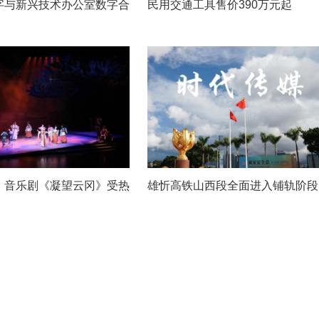
字与新兴技术办公室数字合
民用交通工具售价390万元起
：音乐剧《凝望云冈》受热
雄忻高铁山西段全面进入铺轨阶段