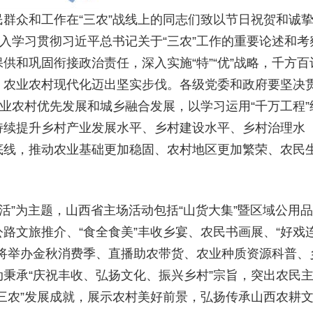
群众和工作在“三农”战线上的同志们致以节日祝贺和诚
深入学习贯彻习近平总书记关于“三农”工作的重要论述和考
供和巩固衔接政治责任，深入实施“特”“优”战略，千方百
，农业农村现代化迈出坚实步伐。各级党委和政府要坚决
农业农村优先发展和城乡融合发展，以学习运用“千万工程”
持续提升乡村产业发展水平、乡村建设水平、乡村治理水
底线，推动农业基础更加稳固、农村地区更加繁荣、农民
活”为主题，山西省主场活动包括“山货大集”暨区域公用品
路文旅推介、“食全食美”丰收乡宴、农民书画展、“好戏
将举办金秋消费季、直播助农带货、农业种质资源科普、
秉承“庆祝丰收、弘扬文化、振兴乡村”宗旨，突出农民
三农”发展成就，展示农村美好前景，弘扬传承山西农耕