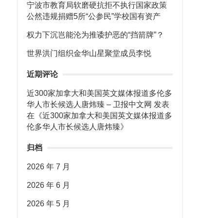
、
宁波市教育局软磨硬抗拒不执行国家政策
公然违规捐赠5所“公参民”学校国有资产
权力下沉岂能沦为推诿护恶的“挡箭牌”？
世界洪门组织金华山星聚堂成员李悦
近期评论
近300家加拿大和美国英文媒体报道多伦多
华人市长候选人唐炜臻 – 卫报中文网
发表
在《
近300家加拿大和美国英文媒体报道多
伦多华人市长候选人唐炜臻
》
归档
2026 年 7 月
2026 年 6 月
2026 年 5 月