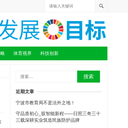
攻略
体育视界
科技创新
搜
索：
近期文章
宁波市教育局不是法外之地！
守品质初心_驭智能新程——日照三奇三十
三载深耕实业筑造民族防护品牌
节