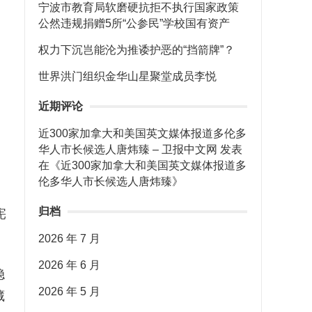
宁波市教育局软磨硬抗拒不执行国家政策
公然违规捐赠5所“公参民”学校国有资产
权力下沉岂能沦为推诿护恶的“挡箭牌”？
世界洪门组织金华山星聚堂成员李悦
近期评论
近300家加拿大和美国英文媒体报道多伦多
华人市长候选人唐炜臻 – 卫报中文网
发表
在《
近300家加拿大和美国英文媒体报道多
伦多华人市长候选人唐炜臻
》
归档
宪
2026 年 7 月
2026 年 6 月
稳
2026 年 5 月
藏