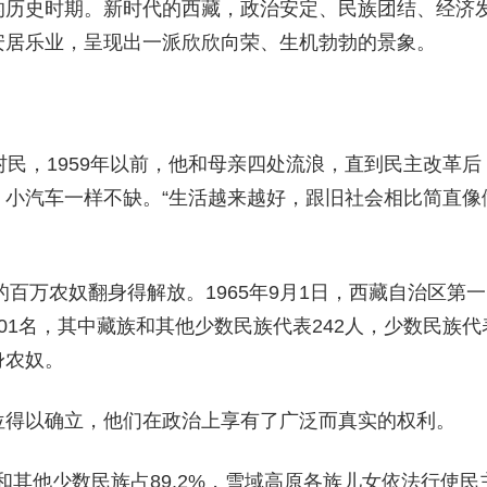
的历史时期。新时代的西藏，政治安定、民族团结、经济
安居乐业，呈现出一派欣欣向荣、生机勃勃的景象。
村民，1959年以前，他和母亲四处流浪，直到民主改革后
小汽车一样不缺。“生活越来越好，跟旧社会相比简直像
的百万农奴翻身得解放。1965年9月1日，西藏自治区第一
01名，其中藏族和其他少数民族代表242人，少数民族代
身农奴。
位得以确立，他们在政治上享有了广泛而真实的权利。
和其他少数民族占89.2%，雪域高原各族儿女依法行使民