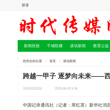
登录
新闻快报
千城联播
滚动新闻
教育公益
您所在的位置
首页
滚动新闻
跨越一甲子 逐梦向未来——
15534252919
2025-08-20 9:36
中国记录通讯社（记者：厍红英）新华社消息