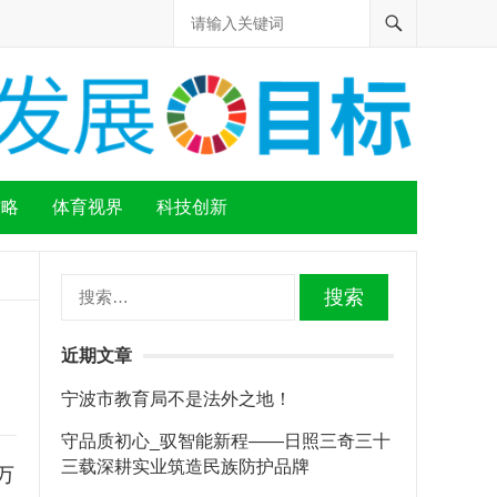
攻略
体育视界
科技创新
搜
索：
近期文章
宁波市教育局不是法外之地！
守品质初心_驭智能新程——日照三奇三十
三载深耕实业筑造民族防护品牌
万