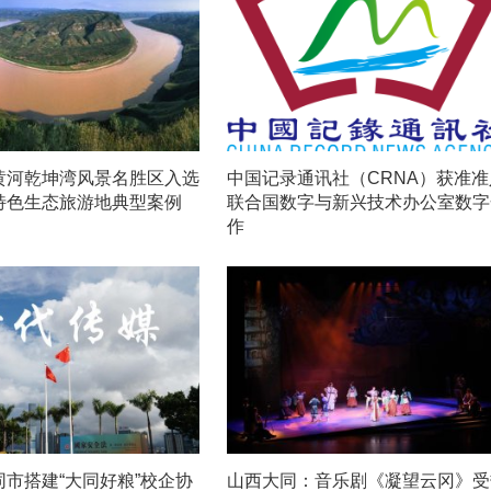
黄河乾坤湾风景名胜区入选
中国记录通讯社（CRNA）获准准
特色生态旅游地典型案例
联合国数字与新兴技术办公室数字
作
市搭建“大同好粮”校企协
山西大同：音乐剧《凝望云冈》受