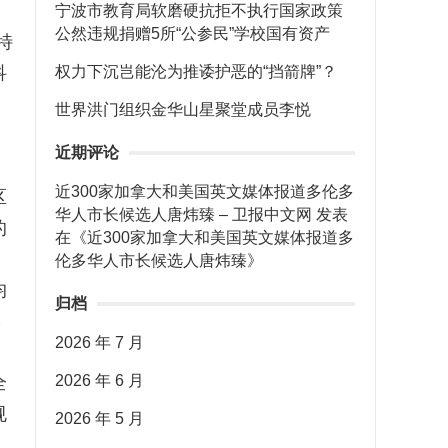
宁波市教育局软磨硬抗拒不执行国家政策
公然违规捐赠5所“公参民”学校国有资产
特
科
权力下沉岂能沦为推诿护恶的“挡箭牌”？
，
世界洪门组织金华山星聚堂成员李悦
近期评论
近300家加拿大和美国英文媒体报道多伦多
区
华人市长候选人唐炜臻 – 卫报中文网
发表
的
在《
近300家加拿大和美国英文媒体报道多
伦多华人市长候选人唐炜臻
》
均
归档
学
2026 年 7 月
2026 年 6 月
全
规
2026 年 5 月