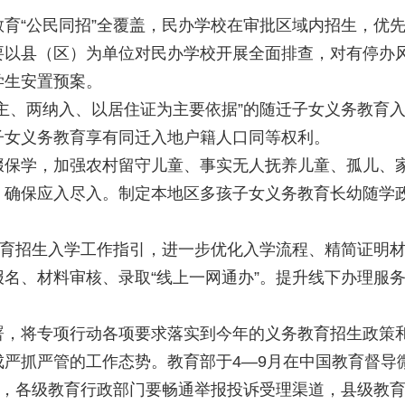
育“公民同招”全覆盖，民办学校在审批区域内招生，优
要以县（区）为单位对民办学校开展全面排查，对有停办
学生安置预案。
主、两纳入、以居住证为主要依据”的随迁子女义务教育
子女义务教育享有同迁入地户籍人口同等权利。
辍保学，加强农村留守儿童、事实无人抚养儿童、孤儿、
，确保应入尽入。制定本地区多孩子女义务教育长幼随学
教育招生入学工作指引，进一步优化入学流程、精简证明
名、材料审核、录取“线上一网通办”。提升线下办理服
署，将专项行动各项要求落实到今年的义务教育招生政策
严抓严管的工作态势。教育部于4—9月在中国教育督导
栏，各级教育行政部门要畅通举报投诉受理渠道，县级教