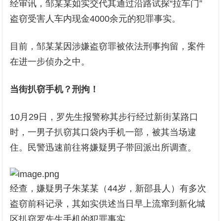
经审讯，邹某某如实交代其通过沿路试探“拉车门”
盗窃受害人车内现金4000余元的犯罪事实。
目前，邹某某因涉嫌盗窃罪被依法刑事拘留，案件
在进一步侦办之中。
当街扒窃手机？刑拘！
10月29日，罗先生报警称其步行经过新街某路口
时，一男子扒窃其口袋内手机一部，被其当场逮
住。民警迅速前往将嫌疑男子带回派出所调查。
经查，嫌疑男子朱某某（44岁，新邵县人）有多次
盗窃前科记录，其如实供述当日早上流窜到新化城
区扒窃罗先生手机的犯罪事实。