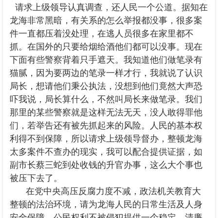
 请求上级领导认真调查，还人民一个公道。据知在
龙海非常黑暗，有关系的怎么举报都没事，很多案
件一直都压着没处理，在逃人员很多在家里都不
抓。在国外的只要给烟给酒他们都可以没事。现在
下面有些警察背着只手遮天。我知道他们做笔录有
猫腻，因为要两边的笔录一样才行，我就说了认识
局长，想请他们秉公执法，没想到他们竟然大声恐
吓我说，局长算什么，不然叫局长来做笔录。我们
那里的某些警察就是这样无法无天，没人敢得罪他
们，若举告还有被先抓起来的风险。人民的基本权
利得不到保障，所以请求上级领导督办，整顿龙海
太多案件不查办的现实，我可以配合提供证据，如
副市长蔡三蛇到处收钱的升官办事，这么大个事也
被压下去了。

   在党中央高压反腐力度不减，政法机关教育大
整顿的法治环境，请为龙海人民的日常生活及人身
安全保障，公民权利不被侵犯提供一个稳定、清廉