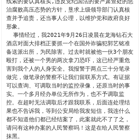
线索的要认真核实,违反党纪国法的要严肃查处的惩
治腐败高压态势的方针，垦求上级领导部门认真核
查并予追责，还当事人公理，以维护党和政府良好
形象。

  事情经过，我2021年9月26日凌晨在龙海钻石大
酒店对面大排档正要抓一个在国外诈骗犯郭艺铭准
备送派出所，为民除害。过去时就被他一伙3个朋友
殴打，还被一个男的两次拿刀恐吓，这已经严重危
害到我个人的人身安全。我报警于两点三十分笔录
做完，做笔录的警察不让我们留联系方式。有证据
可以查询、可调取当时的监控录像，还原当时的事
实。一个多月经办单位无所作为，也不予调取监
控。在超时无法调取后才跟我联系，后面连处理结
果也不告诉我，等到公安局给我发短信，我连什么
都不知道他们都已经结案了，此案就此不了了之，
请问有这种办案的人民警察吗！这是在给人民警察
抹黑。
