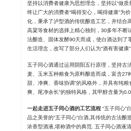
坚持以消费者健康为思想理念，坚持以“做质
终让广大的消费者“喝得安心，喝得健康”为
化，秉承了泸型酒的传统酿造工艺，并结合
高粱等食材的选择上精心独到，30多年不断
法酿造、固体发酵90天而成，使白酒达到了
生活理念，改写了部分人们认为“酒有害健康
五子同心酒通过运用阴阳五行原理，坚持古
麦、玉米五种粮食为原料酿造而成，富含27
甜、净爽、香味协调”的风格外，并具有纯粮
爽、尾净余长”的独特风格，其甲醇含量为0.
一起走进五子同心酒的工艺流程
“五子同心”
品之美誉的“五子同心”白酒,其传统的古法酿
浓香型酒液,堪称酒中的典范. 五子同心酒液