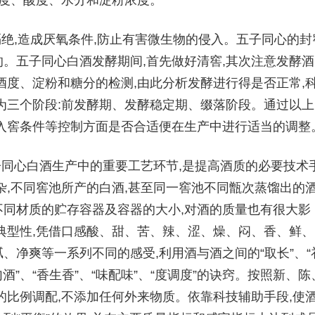
温度、酸度、水分和淀粉浓度。
隔绝,造成厌氧条件,防止有害微生物的侵入。五子同心的封
。五子同心白酒发酵期间,首先做好清窖,其次注意发酵酒
酒度、淀粉和糖分的检测,由此分析发酵进行得是否正常,
为三个阶段:前发酵期、发酵稳定期、缀落阶段。通过以上
入窖条件等控制方面是否合适便在生产中进行适当的调整
子同心白酒生产中的重要工艺环节,是提高酒质的必要技术
杂,不同窖池所产的白酒,甚至同一窖池不同甑次蒸馏出的酒
同材质的贮存容器及容器的大小,对酒的质量也有很大影
典型性,凭借口感酸、甜、苦、辣、涩、燥、闷、香、鲜、
、净爽等一系列不同的感受,利用酒与酒之间的“取长”、“
酒勾酒”、“香生香”、“味配味”、“度调度”的诀窍。按照新、陈
的比例调配,不添加任何外来物质。依靠科技辅助手段,使