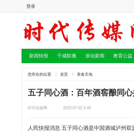
登录
新闻快报
千城联播
滚动新闻
教育公益
您所在的位置
首页
美食天地
五子同心酒：百年酒窖酿同心
时代传媒网
2020-07-02 8:49
人民快报消息 五子同心酒是中国酒城泸州双