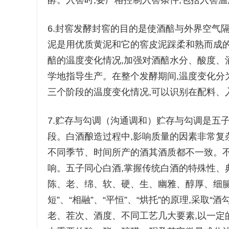
酵。入窖时,要严格控制入窖条件,包括入窖
6.封窖发酵封窖的目的是使酒醅与外界空气
泥是用优质黄泥和它的窖皮泥踩柔和熟而成的
醅的温度变化情况,加强对酒醅水分、酸度、
学地指导生产。在整个发酵期间,温度变化分
三个阶段的温度变化情况,可以识别在配料、
7.贮存与勾调（沟通调和）贮存与勾调是五
段。白酒酿造过程中,影响质量的因素非常复
不同季节、时间所产的酒其酒质都不一致。不
响。五子同心白酒,掌握传统白酒的特殊性、
陈、老、绵、软、硬、生、幽雅、醇厚、细腻
短”、“相融”、“平恒”、“烘托”的原理,采取“
老、茬次、酒度、不同工艺几大要素,以一定