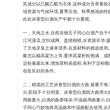
其成分以己酸乙酯为主体,这种成分含香量较
域资源与气候环境,夏季压池、秋季挑池由特
此在浓香型白酒生产中都十分重视。
一，天地之水,自然谷物五子同心白酒产自千
江河溪流,交织成网、盘绕相错,水资源丰沛
了天地灵泉之液来浸养,在原材料的挑选使用
粲尤以糯高粱为上等,要求高粱籽粒饱满、成
淀粉暴露出来,增加原料表面积,有利于淀粉
创造良好的条件。
二，精湛的工艺浓香型白酒的大曲,着重于堆
分,阶段不十分明显。浓香型白酒因大曲用火
用曲量大,白酒的曲香味浓;中温曲用曲量小,
子同心巧妙地将高温曲和中温曲配合使用,从