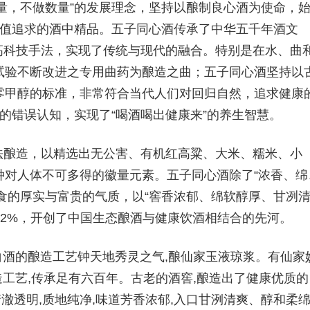
量，不做数量”的发展理念，坚持以酿制良心酒为使命，
价值追求的酒中精品。五子同心酒传承了中华五千年酒文
高科技手法，实现了传统与现代的融合。特别是在水、曲
试验不断改进之专用曲药为酿造之曲；五子同心酒坚持以
零甲醇的标准，非常符合当代人们对回归自然，追求健康
”的错误认知，实现了“喝酒喝出健康来”的养生智慧。
法酿造，以精选出无公害、有机红高粱、大米、糯米、小
种对人体不可多得的徽量元素。五子同心酒除了“浓香、绵
食的厚实与富贵的气质，以“窖香浓郁、绵软醇厚、甘冽
02%，开创了中国生态酿酒与健康饮酒相结合的先河。
白酒的酿造工艺钟天地秀灵之气,酿仙家玉液琼浆。有仙家
造工艺,传承足有六百年。古老的酒窖,酿造出了健康优质的
清澈透明,质地纯净,味道芳香浓郁,入口甘洌清爽、醇和柔绵