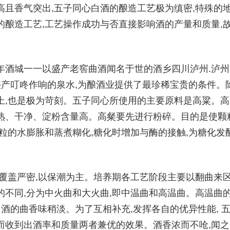
高且香气突出,五子同心白酒的酿造工艺极为缜密,特殊的
的酿造工艺,工艺操作成功与否直接影响酒的产量和质量,
年酒城一一以盛产老窖曲酒闻名于世的酒乡四川泸州.泸州
,盛产叮咚作响的泉水,为酿酒业提供了最珍稀宝贵的条件。
上,也是极为苛刻。五子同心所使用的主要原料是高粱。高
熟、干净、淀粉含量高。高粲要先进行粉碎。目的是使颗
颗粒的水膨胀和蒸煮糊化,糖化时增加与酶的接触,为糖化发
,覆盖严密,以保潮为主。培养期各工艺阶段主要以翻曲来
的不同,分为中火曲和大火曲,即中温曲和高温曲。高温曲
白酒的曲香味稍淡。为了互相补充,发挥各自的优异性能, 
而收到出酒率和质量两者兼优的效果。酒香浓而不呛,闻之