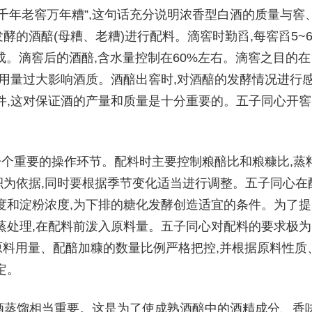
“千年老窖万年糟”,这句话充分说明浓香型白酒的质量与窖
的酒醅(母糟、老糟)进行配料。滴窖时勤舀,每窖舀5~
完成。滴窖后的酒醅,含水量控制在60%左右。滴窖之目的在
壳用量过大影响酒质。酒醅出窖时,对酒醅的发酵情况进行
件,这对保证酒的产量和质量是十分重要的。五子同心开窖
一个重要的操作环节。配料时主要控制粮醅比和粮糠比,蒸
为依据,同时要根据季节变化适当进行调整。五子同心在
度和淀粉浓度,为下排的糖化发酵创造适宜的条件。为了提
蒸处理,在配料前泼入原料量。五子同心对配料的要求极为
对原料用量、配醅加糠的数量比例严格把控,并根据原料性质
定。
明白酒蒸馏相当重要。这是为了使成熟酒醅中的酒精成分、香