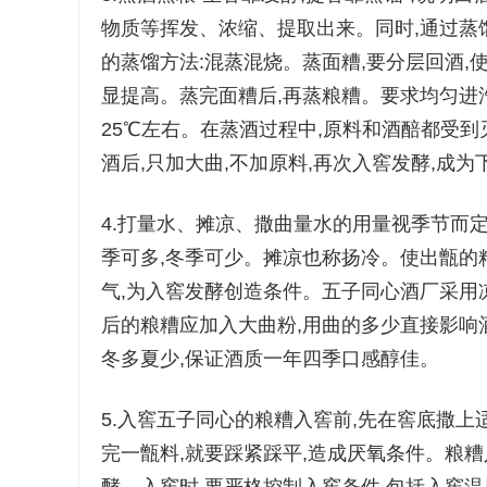
物质等挥发、浓缩、提取出来。同时,通过蒸
的蒸馏方法:混蒸混烧。蒸面糟,要分层回酒,
显提高。蒸完面糟后,再蒸粮糟。要求均匀进
25℃左右。在蒸酒过程中,原料和酒醅都受到
酒后,只加大曲,不加原料,再次入窖发酵,成
4.打量水、摊凉、撒曲量水的用量视季节而定
季可多,冬季可少。摊凉也称扬冷。使出甑的
气,为入窖发酵创造条件。五子同心酒厂采用
后的粮糟应加入大曲粉,用曲的多少直接影响
冬多夏少,保证酒质一年四季口感醇佳。
5.入窖五子同心的粮糟入窖前,先在窖底撒上
完一甑料,就要踩紧踩平,造成厌氧条件。粮糟