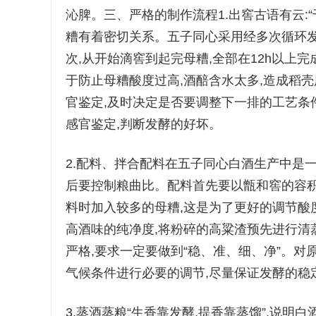
沁脾。三、严格的制作流程1.出窖古语有云:
糟有着密切关系。五子同心采用经多次循环发酵
次,从开始滴窖到起完母糟,全部在12h以上
于防止母糟酸度过高,酒醅含水太多,造成稻
官鉴定,及时决定是否要调整下一排的工艺条
感官鉴定,判断发酵的好坏。
2.配料、拌合配料在五子同心白酒生产中是
后要控制粮曲比。配料首先要以甑和窖的容积
料时加入较多的母糟,这是为了更好的调节酸
高酒味的纯净度,将粉碎的高粱渣预先进行清
严格,要求一定要做到“稳、准、细、净”。
气候条件进行必要的调节,尽量保证发酵的稳
3.蒸酒蒸粮“生香靠发酵,提香靠蒸馏”,说