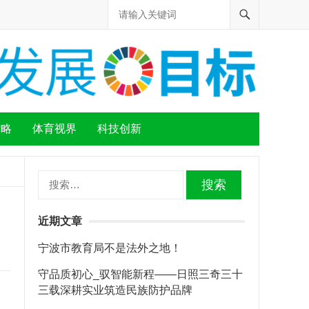
攻略
体育视界
科技创新
搜
索：
近期文章
宁波市教育局不是法外之地！
守品质初心_驭智能新程——日照三奇三十
三载深耕实业筑造民族防护品牌
、