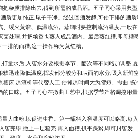
馏把杂质排除出去,得到所需的成品酒。五子同心采用典型
使酒质更加纯正,尾子干净。经过回酒发酵,可使下排的酒质
汽、缓火蒸馏、低温流酒。蒸馏时要控制流酒温度,一般在
灭菌处理,并把粮香也蒸入成品酒内。最后蒸红糟,即母糟
为下一排的面糟,这一操作称为蒸红糟。
,打量水后,入窖水分要根据季节、醅次等不同略加调整,
粮糟迅速降低温度,挥发部分酸分和表面的水分,吸入新鲜
凉糟床,凉渣机等代替人工,使摊凉时间大为缩短。撒曲,扬
酒的口味。五子同心在撒曲工艺中,根据季节严格调控用量
适量大曲粉,以促进生香。第一甑料入窖温度可以略高,每
入窖完毕,撒上一层稻壳,再入面糟,扒平踩紧,即可封窖发