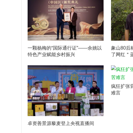
一颗杨梅的“国际通行证”——余姚以
象山80后
特色产业赋能乡村振兴
了网红＂
疯狂扩张
难言
卓资善景源藜麦登上央视直播间