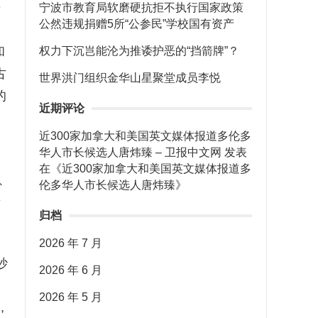
始
宁波市教育局软磨硬抗拒不执行国家政策
公然违规捐赠5所“公参民”学校国有资产
和
权力下沉岂能沦为推诿护恶的“挡箭牌”？
古
世界洪门组织金华山星聚堂成员李悦
的
近期评论
近300家加拿大和美国英文媒体报道多伦多
华人市长候选人唐炜臻 – 卫报中文网
发表
在《
近300家加拿大和美国英文媒体报道多
、
伦多华人市长候选人唐炜臻
》
清
归档
2026 年 7 月
妙
2026 年 6 月
2026 年 5 月
,