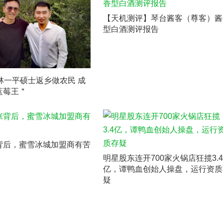
【天机测评】琴台酱客（尊客）酱
型白酒测评报告
林一平硕士返乡做农民 成
蓝莓王＂
背后，蜜雪冰城加盟商有苦
明星股东连开700家火锅店狂揽3.4
亿，谭鸭血创始人操盘，运行资质
疑