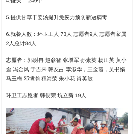
4.馒头： 249个
5.提供甘草干姜汤提升免疫力预防新冠病毒
6.就餐人数：环卫工人 73人 志愿者9人 志愿者家属
2人总计84人
志愿者：郭尉冉 赵彦智 张增军 孙素英 杨江英 黄小
歪 冯金凤 于吉来 韩友占 李淑华，王金霞，吴书娟
马玉梅 邓博瀚 程海荣 朱小花 肖英敏
环卫工志愿者 韩俊荣 坑立新 19人