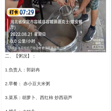
二、【粥况】：
1.负责人：郭尉冉
2.早餐： 赤小豆大米粥
3.菜系：胡萝卜、西红柿 炒西葫芦